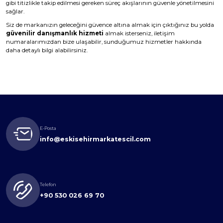
gibi titizlikle takip edilmesi gereken süreç akışlarının güvenle yönetilmesini
sağlar.
Siz de markanızın geleceğini güvence altına almak için çıktığınız bu yolda
güvenilir danışmanlık hizmeti
almak isterseniz, iletişim
numaralarımızdan bize ulaşabilir, sunduğumuz hizmetler hakkında
daha detaylı bilgi alabilirsiniz.
E-Posta
info@eskisehirmarkatescil.com
Telefon
+90 530 026 69 70