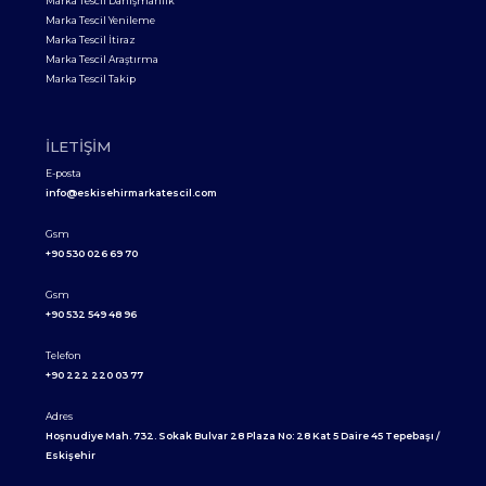
Marka Tescil Danışmanlık
Marka Tescil Yenileme
Marka Tescil İtiraz
Marka Tescil Araştırma
Marka Tescil Takip
İLETIŞIM
E-posta
info@eskisehirmarkatescil.com
Gsm
+90 530 026 69 70
Gsm
+90 532 549 48 96
Telefon
+90 222 220 03 77
Adres
Hoşnudiye Mah. 732. Sokak Bulvar 28 Plaza No: 28 Kat 5 Daire 45 Tepebaşı /
Eskişehir