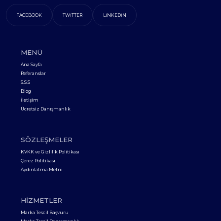
FACEBOOK
TWITTER
LINKEDIN
MENÜ
Ana Sayfa
Referanslar
S.S.S
Blog
İletişim
Ücretsiz Danışmanlık
SÖZLEŞMELER
KVKK ve Gizlilik Politikası
Çerez Politikası
Aydınlatma Metni
HIZMETLER
Marka Tescil Başvuru