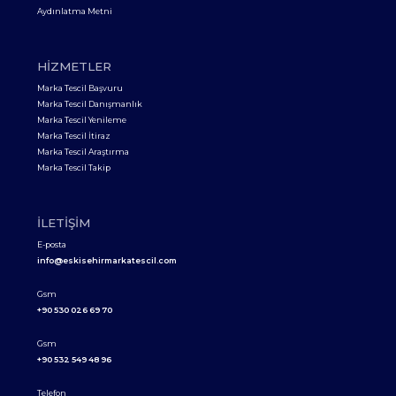
Aydınlatma Metni
HIZMETLER
Marka Tescil Başvuru
Marka Tescil Danışmanlık
Marka Tescil Yenileme
Marka Tescil İtiraz
Marka Tescil Araştırma
Marka Tescil Takip
İLETIŞIM
E-posta
info@eskisehirmarkatescil.com
Gsm
+90 530 026 69 70
Gsm
+90 532 549 48 96
Telefon