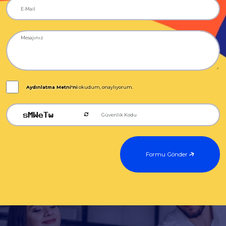
Aydınlatma Metni'ni
okudum, onaylıyorum.
Formu Gönder