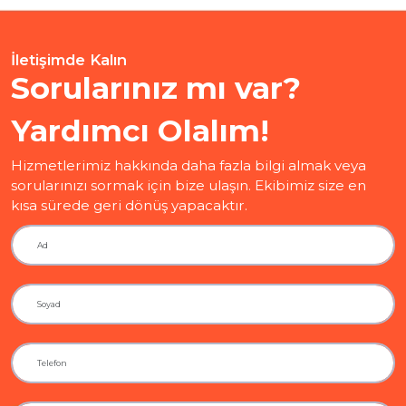
İletişimde Kalın
Sorularınız mı var?
Yardımcı Olalım!
Hizmetlerimiz hakkında daha fazla bilgi almak veya
sorularınızı sormak için bize ulaşın. Ekibimiz size en
kısa sürede geri dönüş yapacaktır.