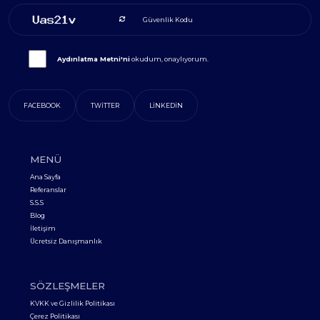
Aydınlatma Metni'ni
okudum, onaylıyorum.
FACEBOOK
TWITTER
LINKEDIN
MENÜ
Ana Sayfa
Referanslar
S.S.S
Blog
İletişim
Ücretsiz Danışmanlık
SÖZLEŞMELER
KVKK ve Gizlilik Politikası
Çerez Politikası