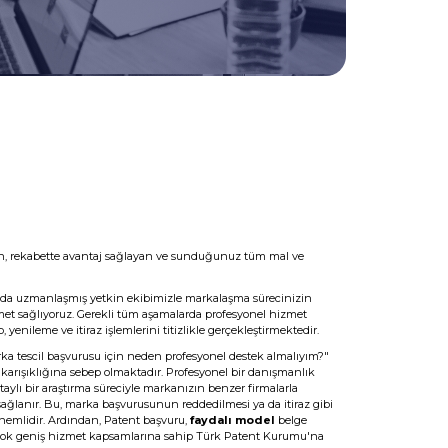
ıran, rekabette avantaj sağlayan ve sunduğunuz tüm mal ve
nda uzmanlaşmış yetkin ekibimizle markalaşma sürecinizin
et sağlıyoruz. Gerekli tüm aşamalarda profesyonel hizmet
 yenileme ve itiraz işlemlerini titizlikle gerçekleştirmektedir.
rka tescil başvurusu için neden profesyonel destek almalıyım?"
a karışıklığına sebep olmaktadır. Profesyonel bir danışmanlık
aylı bir araştırma süreciyle markanızın benzer firmalarla
ğlanır. Bu, marka başvurusunun reddedilmesi ya da itiraz gibi
nemlidir. Ardından, Patent başvuru,
faydalı model
belge
i çok geniş hizmet kapsamlarına sahip Türk Patent Kurumu'na