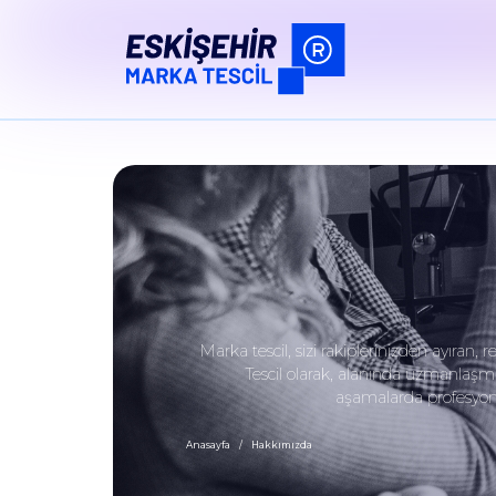
Marka tescil, sizi rakiplerinizden ayıra
Tescil olarak, alanında uzmanlaşm
aşamalarda profesyonel
Anasayfa
Hakkımızda