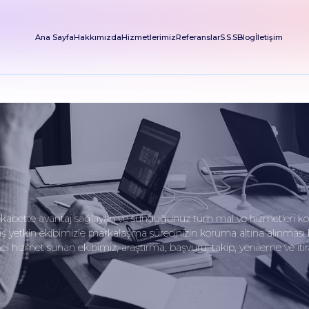
Ana Sayfa
Hakkımızda
Hizmetlerimiz
Referanslar
S.S.S
Blog
İletişim
n, rekabette avantaj sağlayan ve sunduğunuz tüm mal ve hizmetleri k
ış yetkin ekibimizle markalaşma sürecinizin koruma altına alınmas
 hizmet sunan ekibimiz, araştırma, başvuru, takip, yenileme ve itiraz 