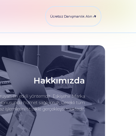
Ücretsiz Danışmanlık Alın
Hakkımızda
oruyan en etkili yöntemdir. Eskişehir Marka
ı konusunda hizmet sağlıyoruz. Gerekli tüm
işlemlerini titizlikle gerçekleştirmektedir.