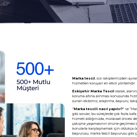
Marka tescil
, sizi rakiplerinizden ay
hizmetleri koruyan en etkili yöntemdir.
Eskişehir Marka Tescil
olarak, alanı
koruma altına alınması konusunda hizm
sunan ekibimiz, araştırma, başvuru, takip,
"
Marka tescili nasıl yapılır?
" ve "Ma
gibi sorular, bu süreçlerde çok fazla kaf
hizmeti aldığınızda, müracaat öncesi det
çakışma yaşamasının önüne geçilmesi sa
konularla karşılaşmamak için oldukça ö
başvurusu, marka tescil başvurusu gib