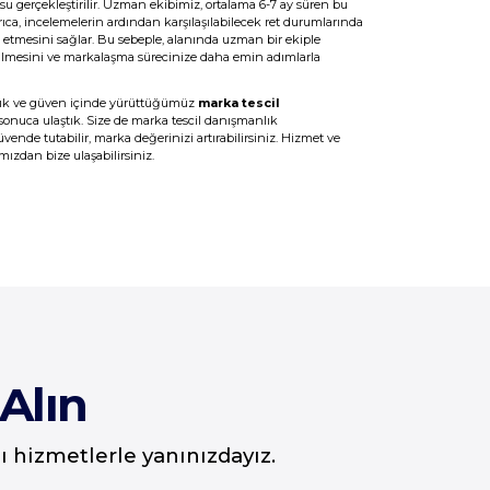
su gerçekleştirilir. Uzman ekibimiz, ortalama 6-7 ay süren bu
ıca, incelemelerin ardından karşılaşılabilecek ret durumlarında
m etmesini sağlar. Bu sebeple, alanında uzman bir ekiple
dilmesini ve markalaşma sürecinize daha emin adımlarla
lık ve güven içinde yürüttüğümüz
marka tescil
onuca ulaştık. Size de marka tescil danışmanlık
ende tutabilir, marka değerinizi artırabilirsiniz. Hizmet ve
ımızdan bize ulaşabilirsiniz.
Alın
hizmetlerle yanınızdayız.